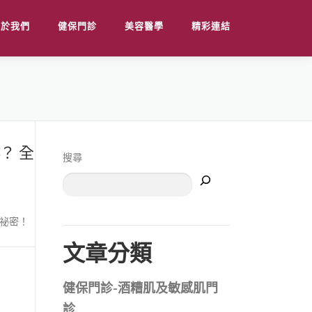
關於我們
健保門診
美容醫學
精彩連結
？ 全
搜尋
祕密！
文章分類
健保門診-酒糟肌及敏感肌門
診