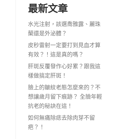
最新文章
水光注射，該選喬雅露、麗珠
蘭還是外泌體？
皮秒雷射一定要打到見血才算
有效？！這是真的嗎？
肝斑反覆發作心好累？跟我這
樣做搞定肝斑！
臉上的皺紋老態怎麼來的？不
想讓歲月留下痕跡？ 全臉年輕
抗老的秘訣在這！
如何無痛除痣去除肉芽不留
疤？！