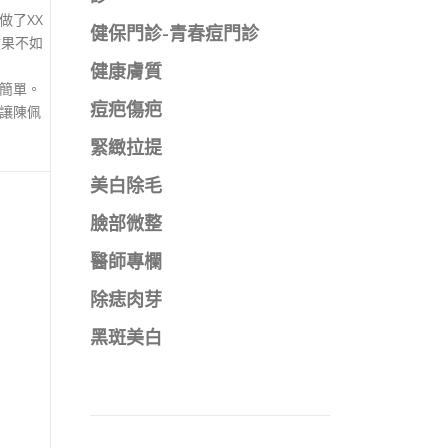
做了XX
健保門診-青春痘門診
效果不如
健康膚質
簡單。
痘疤傷疤
讓陳佩
緊緻拉提
美白除毛
臉部微整
醫師專欄
除痣肉芽
黑斑美白