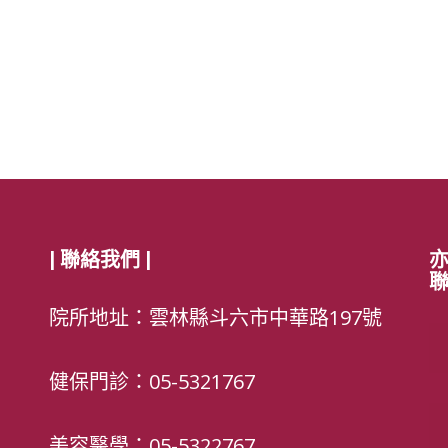
| 聯絡我們 |
亦
院所地址：雲林縣斗六市中華路197號
健保門診：05-5321767
美容醫學：05-5322767