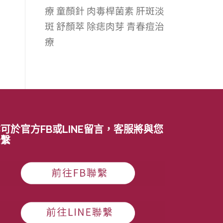
療
童顏針
肉毒桿菌素
肝斑淡
斑
舒顏萃
除痣肉芽
青春痘治
療
可於官方FB或LINE留言，客服將與您
聯繫