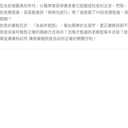
在全民做醫美的年代，以醫學美容保養青春已經變成抗老的主流。然而，
抗老療程後，就真能做到『與時光逆行』嗎？或是做了XX抗老療程後，
預期？
抗老的重點在於：『全臉年輕態』。看似簡單的五個字，要正確做到卻不
到底全臉年輕態正確的開啟方式為何？怎樣才能讓抗老療程事半功倍？就
軍皮膚專科診所 陳佩軍總院長告訴你正確的教戰守則！