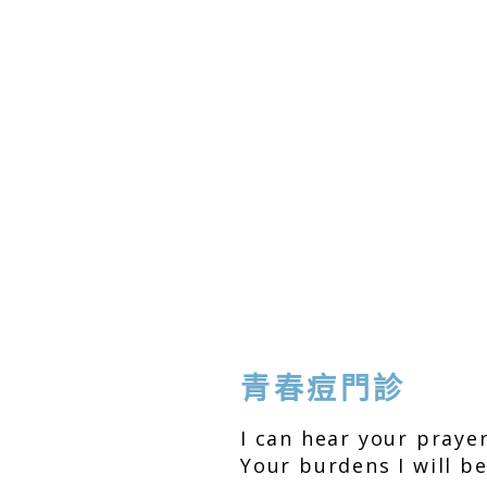
青春痘門診
I can hear your prayer
Your burdens I will be