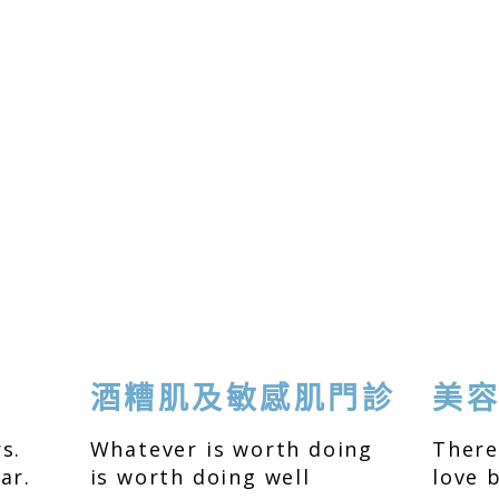
酒糟肌及敏感肌門診
美
s.
Whatever is worth doing
There
ar.
is worth doing well
love 