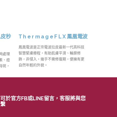
巢皮秒
T h e r m a g e F L X 鳳凰電波
鳳凰電波是正宗電波拉皮最新一代高科技
智慧緊膚療程，有助肌膚平滑、輪廓修
夠處理
飾，非侵入，幾乎不需修復期，便擁有更
素、痘
自然年輕的外貌。
母斑，
可於官方FB或LINE留言，客服將與您
聯繫