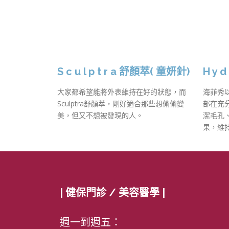
S c u l p t r a 舒顏萃( 童妍針)
H y d
大家都希望能將外表維持在好的狀態，而
海菲秀
Sculptra舒顏萃，剛好適合那些想偷偷變
部在充
美，但又不想被發現的人。
潔毛孔
果，維
| 健保門診 / 美容醫學 |
週一到週五：