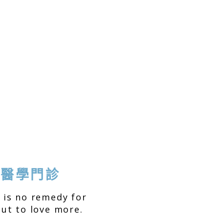
容醫學門診
 is no remedy for
but to love more.