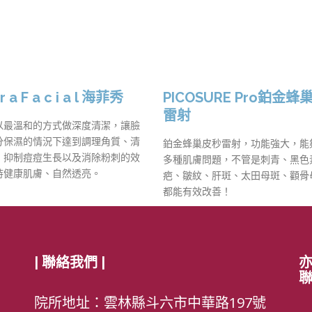
 r a F a c i a l 海菲秀
PICOSURE Pro鉑金蜂
雷射
以最溫和的方式做深度清潔，讓臉
分保濕的情況下達到調理角質、清
鉑金蜂巢皮秒雷射，功能強大，能
、抑制痘痘生長以及消除粉刺的效
多種肌膚問題，不管是刺青、黑色
持健康肌膚、自然透亮。
疤、皺紋、肝斑、太田母斑、顴骨
都能有效改善！
| 聯絡我們 |
亦
院所地址：雲林縣斗六市中華路197號