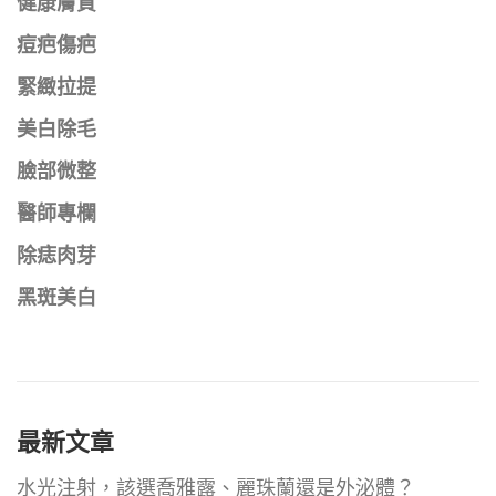
健康膚質
痘疤傷疤
緊緻拉提
美白除毛
臉部微整
醫師專欄
除痣肉芽
黑斑美白
最新文章
水光注射，該選喬雅露、麗珠蘭還是外泌體？