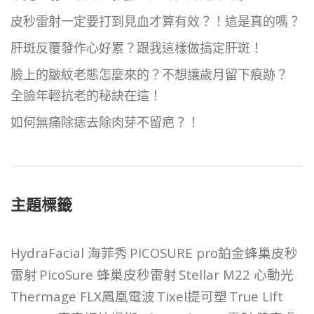
皮秒雷射一定要打到見血才算有效？！這是真的嗎？
肝斑反覆發作心好累？跟我這樣做搞定肝斑！
臉上的皺紋老態怎麼來的？不想讓歲月留下痕跡？
全臉年輕抗老的秘訣在這！
如何無痛除痣去除肉芽不留疤？！
主題標籤
HydraFacial 海菲秀
PICOSURE pro鉑金蜂巢皮秒
雷射
PicoSure 蜂巢皮秒雷射
Stellar M22 心動光
Thermage FLX鳳凰電波
Tixel提可塑
True Lift