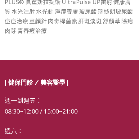
PLUS® 真童妍拉提術
UltraPulse UP雷射
健康膚
質
水光注射
水光針
淨痘養膚
玻尿酸
瑞絲朗玻尿酸
痘痘治療
童顏針
肉毒桿菌素
肝斑淡斑
舒顏萃
除痣
肉芽
青春痘治療
| 健保門診 / 美容醫學 |
週一到週五：
08:30~12:00 / 15:00~21:00
週六：