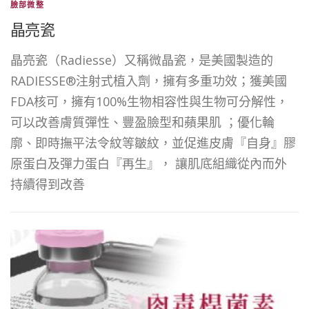
臉部微整
晶亮瓷
晶亮瓷（Radiesse）又稱微晶瓷，是美國製造的
RADIESSE®注射式植入劑，擁有多重功效；獲美國
FDA核可，擁有100%生物相容性與生物可分解性，
可以改善膚質彈性、豐盈臉型和蘋果肌 ；優化輪
廓、即時撫平法令紋等皺紋，並促進皮膚『自身』膠
原蛋白及彈力蛋白『再生』， 讓肌底組織從內而外
持續得到改善