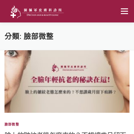
跳至主要內容
選單
首頁
關於我們
健保門診
美容醫學
分類:
臉部微整
精彩連結
臉部微整