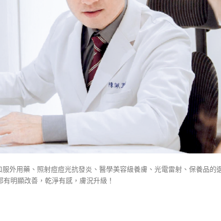
口服外用藥、照射痘痘光抗發炎、醫學美容級養膚、光電雷射、保養品的
都有明顯改善，乾淨有感，膚況升級！