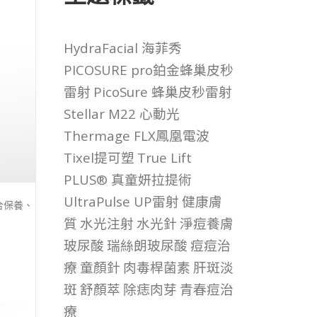
HydraFacial 海菲秀
PICOSURE pro鉑金蜂巢皮秒
雷射
PicoSure 蜂巢皮秒雷射
Stellar M22 心動光
Thermage FLX鳳凰電波
Tixel提可塑
True Lift
PLUS® 真童妍拉提術
UltraPulse UP雷射
健康膚
合保養、
質
水光注射
水光針
淨痘養膚
玻尿酸
瑞絲朗玻尿酸
痘痘治
療
童顏針
肉毒桿菌素
肝斑淡
斑
舒顏萃
除痣肉芽
青春痘治
療