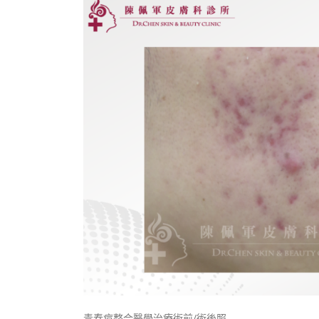
⻘春痘整合醫學治療術前/術後照