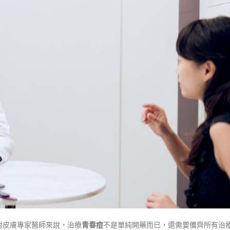
對皮膚專家醫師來說，治療
⻘春痘
不是單純開藥而已，還需要備齊所有治