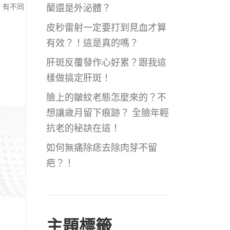
蘭還是外泌體？
，有不同
皮秒雷射一定要打到見血才算
有效？！這是真的嗎？
肝斑反覆發作心好累？跟我這
樣做搞定肝斑！
臉上的皺紋老態怎麼來的？不
想讓歲月留下痕跡？ 全臉年輕
抗老的秘訣在這！
如何無痛除痣去除肉芽不留
疤？！
主題標籤